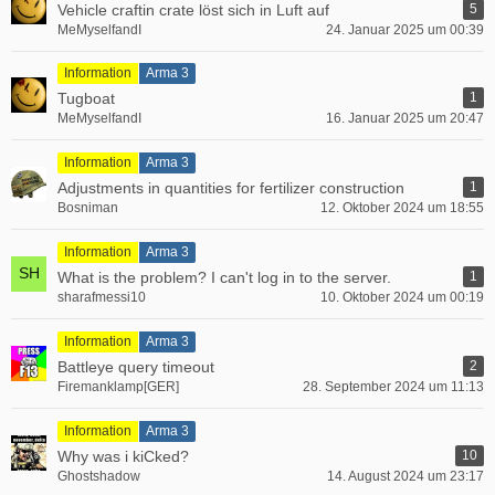
Vehicle craftin crate löst sich in Luft auf
5
MeMyselfandI
24. Januar 2025 um 00:39
Information
Arma 3
Tugboat
1
MeMyselfandI
16. Januar 2025 um 20:47
Information
Arma 3
Adjustments in quantities for fertilizer construction
1
Bosniman
12. Oktober 2024 um 18:55
Information
Arma 3
What is the problem? I can't log in to the server.
1
sharafmessi10
10. Oktober 2024 um 00:19
Information
Arma 3
Battleye query timeout
2
Firemanklamp[GER]
28. September 2024 um 11:13
Information
Arma 3
Why was i kiCked?
10
Ghostshadow
14. August 2024 um 23:17