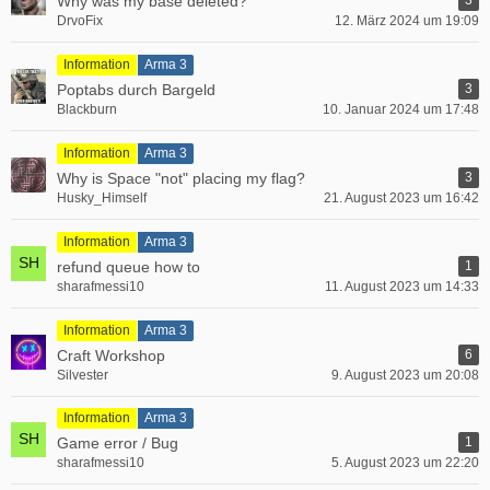
Why was my base deleted?
3
DrvoFix
12. März 2024 um 19:09
Information
Arma 3
Poptabs durch Bargeld
3
Blackburn
10. Januar 2024 um 17:48
Information
Arma 3
Why is Space "not" placing my flag?
3
Husky_Himself
21. August 2023 um 16:42
Information
Arma 3
refund queue how to
1
sharafmessi10
11. August 2023 um 14:33
Information
Arma 3
Craft Workshop
6
Silvester
9. August 2023 um 20:08
Information
Arma 3
Game error / Bug
1
sharafmessi10
5. August 2023 um 22:20