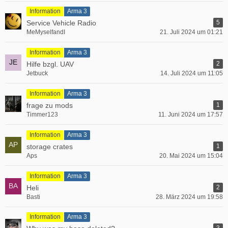
Information
Arma 3
Service Vehicle Radio
5
MeMyselfandI
21. Juli 2024 um 01:21
Information
Arma 3
Hilfe bzgl. UAV
2
Jetbuck
14. Juli 2024 um 11:05
Information
Arma 3
frage zu mods
1
Timmer123
11. Juni 2024 um 17:57
Information
Arma 3
storage crates
1
Aps
20. Mai 2024 um 15:04
Information
Arma 3
Heli
2
Basti
28. März 2024 um 19:58
Information
Arma 3