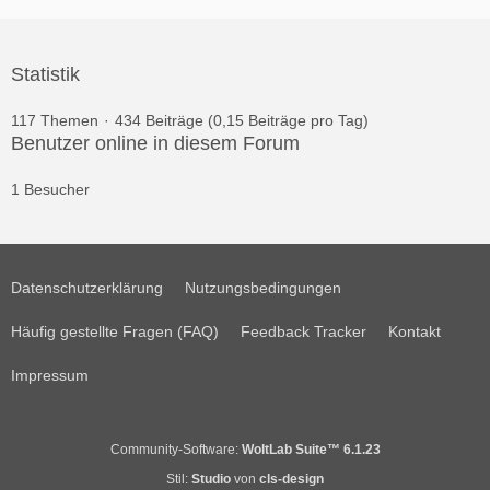
Statistik
117 Themen
434 Beiträge (0,15 Beiträge pro Tag)
Benutzer online in diesem Forum
1 Besucher
Datenschutzerklärung
Nutzungsbedingungen
Häufig gestellte Fragen (FAQ)
Feedback Tracker
Kontakt
Impressum
Community-Software:
WoltLab Suite™ 6.1.23
Stil:
Studio
von
cls-design