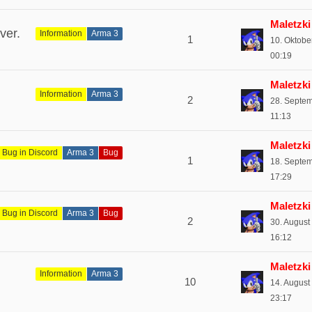
Maletzki
ver.
Information
Arma 3
1
10. Oktobe
00:19
Maletzki
Information
Arma 3
2
28. Septe
11:13
Maletzki
 Bug in Discord
Arma 3
Bug
1
18. Septe
17:29
Maletzki
 Bug in Discord
Arma 3
Bug
2
30. August
16:12
Maletzki
Information
Arma 3
10
14. August
23:17