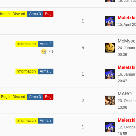
16. Juli 2
icket in Discord
Arma 3
Bug
Maletzki
1
15. April 
MeMysel
Information
Arma 3
5
24. Janua
1
00:39
Maletzki
Information
Arma 3
1
16. Janua
20:47
MARO
 Bug in Discord
Arma 3
Bug
2
23. Oktobe
13:08
Maletzki
Information
Arma 3
1
12. Oktobe
18:55