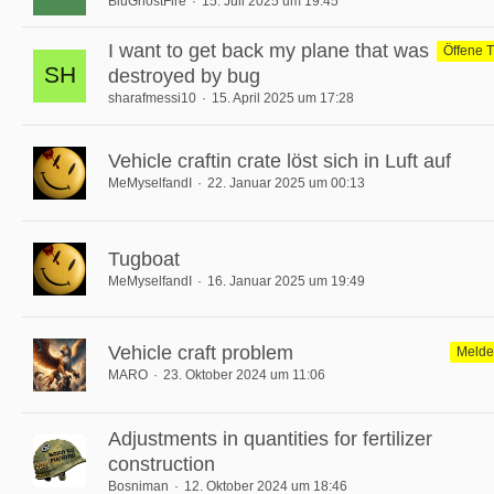
BluGhostFire
15. Juli 2025 um 19:45
I want to get back my plane that was
Öffene T
destroyed by bug
sharafmessi10
15. April 2025 um 17:28
Vehicle craftin crate löst sich in Luft auf
MeMyselfandI
22. Januar 2025 um 00:13
Tugboat
MeMyselfandI
16. Januar 2025 um 19:49
Vehicle craft problem
Melde
MARO
23. Oktober 2024 um 11:06
Adjustments in quantities for fertilizer
construction
Bosniman
12. Oktober 2024 um 18:46