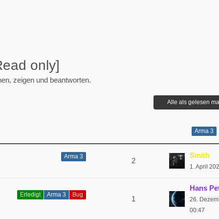
Read only]
ehen, zeigen und beantworten.
Alle als gelesen ma
Arma 3
Smith
Arma 3
2
1. April 2
Hans Pe
Erledigt
Arma 3
Bug
1
26. Dezem
00:47