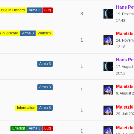
Hans Pe
 Bug in Discord
Arma 3
Bug
3
19. Dezem
17:43
Maletzki
 in Discord
Arma 3
Wunsch
1
24. Novem
12:18
Hans Pe
Arma 3
1
17. August
20:52
Maletzki
Arma 3
1
9. August 
Maletzki
Information
Arma 3
1
29. Juli 2
Maletzki
Erledigt
Arma 3
Bug
1