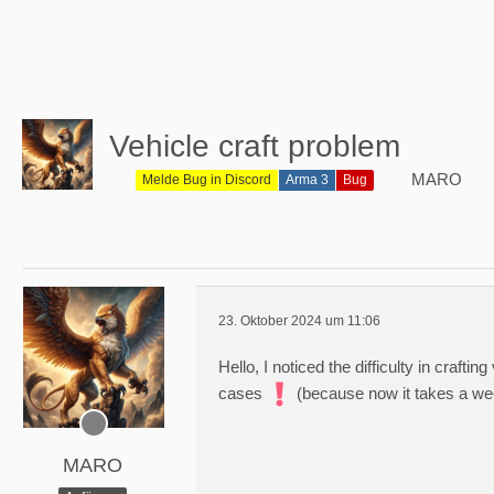
Vehicle craft problem
MARO
Melde Bug in Discord
Arma 3
Bug
23. Oktober 2024 um 11:06
Hello, I noticed the difficulty in crafti
cases
(because now it takes a week
MARO