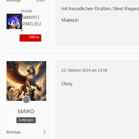
Beiträge
3.097
mit freundlichen Grüßen / Best Regar
STEAM
Maletzki |
Maletzki
AVMG.EU
Offline
23. Oktober 2024 um 13:08
Okey
MARO
Anfänger
Beiträge
2