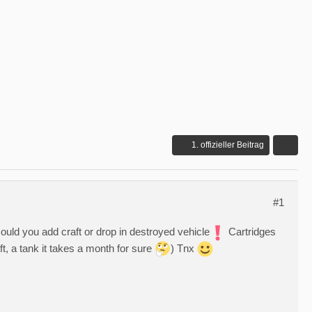
1. offizieller Beitrag
#1
! Сould you add сraft or drop in destroyed vehicle
Cartridges
t, a tank it takes a month for sure
) Tnx