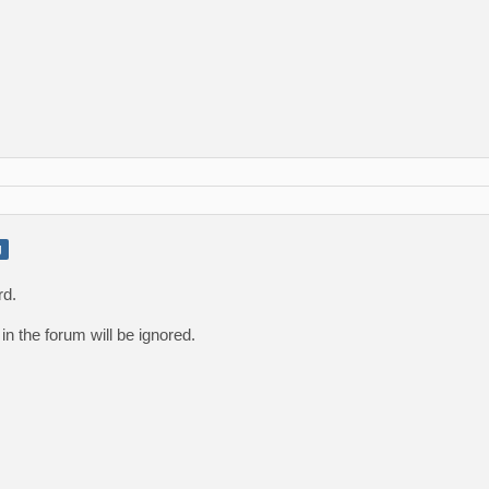
g
rd.
n the forum will be ignored.