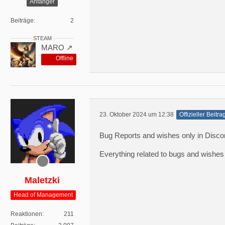
Anfänger
Beiträge
2
STEAM
MARO
Offline
23. Oktober 2024 um 12:38
Offizieller Beitra
Bug Reports and wishes only in Disco
Everything related to bugs and wishes i
Maletzki
Head of Management
Reaktionen
211