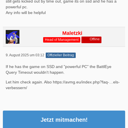
still gets kicked out by time out, game its on ssd and he has a
powerful pc.
Any info will be helpful
Maletzki
Offline
Head of Management
9. August 2025 um 03:12
Offizieller Beitrag
If he has the game on SSD and "powerful PC" the BattlEye
Query Timeout wouldn't happen.
Let him check again. Also
https://avmg.eu/index.php?faq-…els-
verbessern/
Jetzt mitmachen!