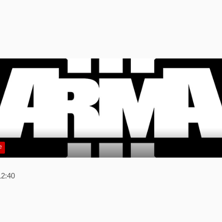
e
12:40