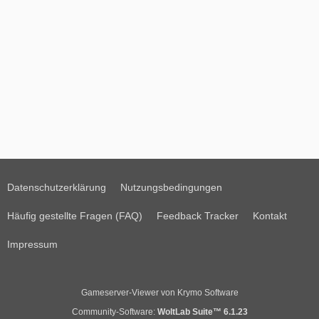
Datenschutzerklärung
Nutzungsbedingungen
Häufig gestellte Fragen (FAQ)
Feedback Tracker
Kontakt
Impressum
Gameserver-Viewer von Krymo Software
Community-Software:
WoltLab Suite™ 6.1.23