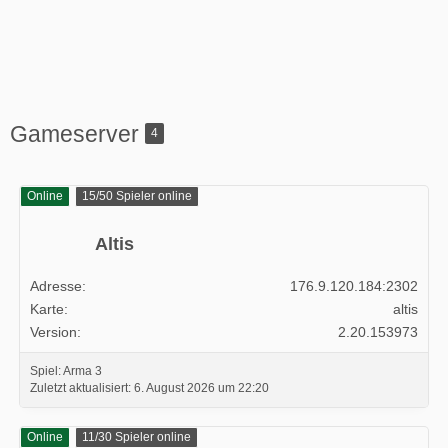
Gameserver
4
Online
15/50 Spieler online
Altis
Adresse
176.9.120.184:2302
Karte
altis
Version
2.20.153973
Spiel: Arma 3
Zuletzt aktualisiert:
6. August 2026 um 22:20
Online
11/30 Spieler online