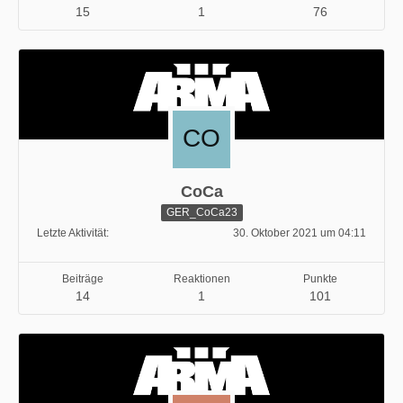
15
1
76
CoCa
GER_CoCa23
Letzte Aktivität
30. Oktober 2021 um 04:11
Beiträge
Reaktionen
Punkte
14
1
101