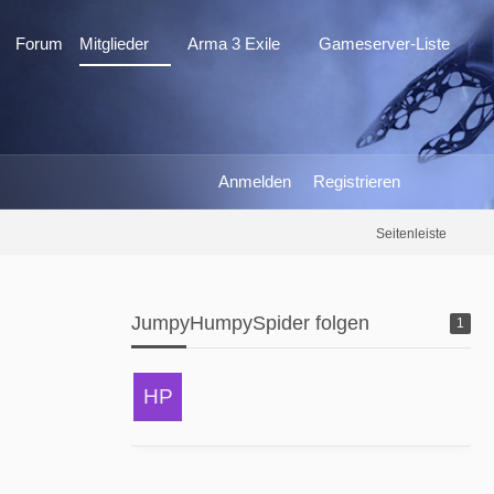
Forum
Mitglieder
Arma 3 Exile
Gameserver-Liste
Anmelden
Registrieren
Seitenleiste
JumpyHumpySpider folgen
1