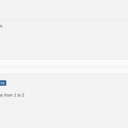
ds
trag
s from 1 to 2