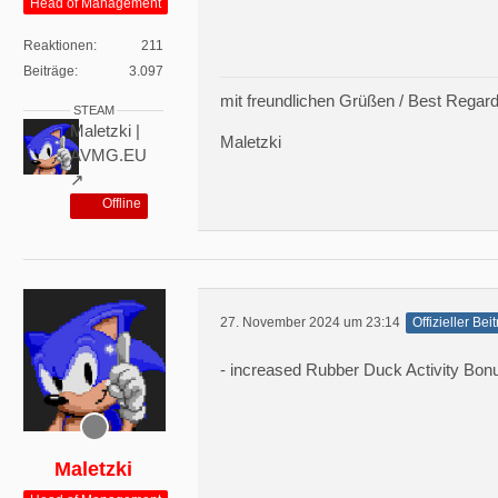
Head of Management
Reaktionen
211
Beiträge
3.097
mit freundlichen Grüßen / Best Regar
STEAM
Maletzki |
Maletzki
AVMG.EU
Offline
27. November 2024 um 23:14
Offizieller Bei
- increased Rubber Duck Activity Bonu
Maletzki