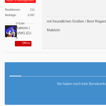
Head of Management
Reaktionen
211
Beiträge
3.097
mit freundlichen Grüßen / Best Regar
STEAM
Maletzki |
Maletzki
AVMG.EU
Offline
Sie haben noch kein Benutzerko