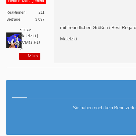
Head of Management
Reaktionen
211
Beiträge
3.097
mit freundlichen Grüßen / Best Regar
STEAM
Maletzki |
Maletzki
AVMG.EU
Offline
Sie haben noch kein Benutzerko