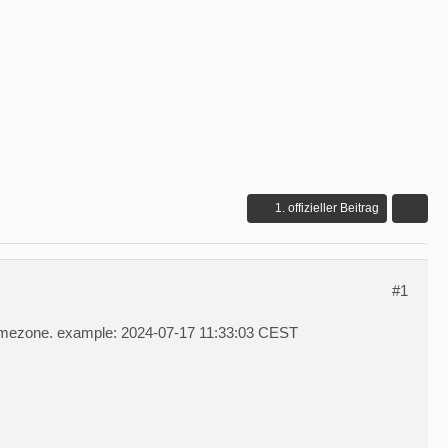
1. offizieller Beitrag
#1
h timezone. example: 2024-07-17 11:33:03 CEST