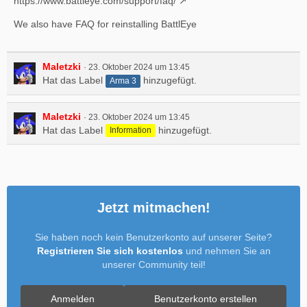
https://www.battleye.com/support/faq/
We also have FAQ for reinstalling BattlEye
Maletzki
23. Oktober 2024 um 13:45
Hat das Label
hinzugefügt.
Arma 3
Maletzki
23. Oktober 2024 um 13:45
Hat das Label
hinzugefügt.
Information
Jetzt mitmachen!
Sie haben noch kein Benutzerkonto auf unserer Seite?
Registrieren Sie sich kostenlos
und nehmen Sie an
unserer Community teil!
Anmelden
Benutzerkonto erstellen