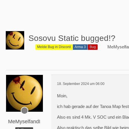
Sosovu Static bugged!?
MeMyselfa
Melde Bug in Discord
Arma 3
Bug
18. September 2024 um 06:00
Moin,
ich hab gerade auf der Tanoa Map fest
Also es sind 4 Mk. V SOC und ein Bl
MeMyselfandI
Also praktisch das selbe Bild wie bei