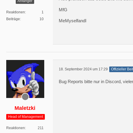
Anfänger
MfG
Reaktionen
1
Beiträge
10
MeMyselfandI
18. September 2024 um 17:29
Offizieller Bei
Bug Reports bitte nur in Discord, viel
Maletzki
Head of Management
Reaktionen
211