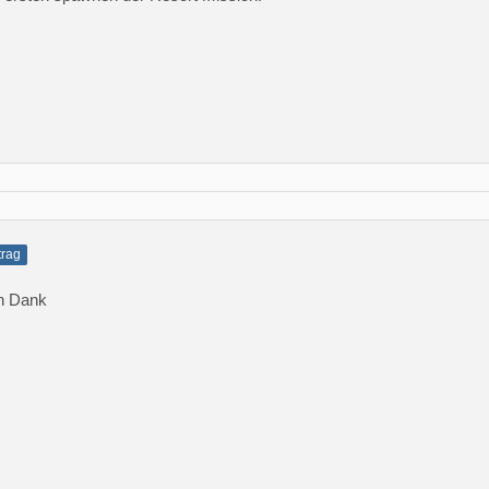
trag
en Dank