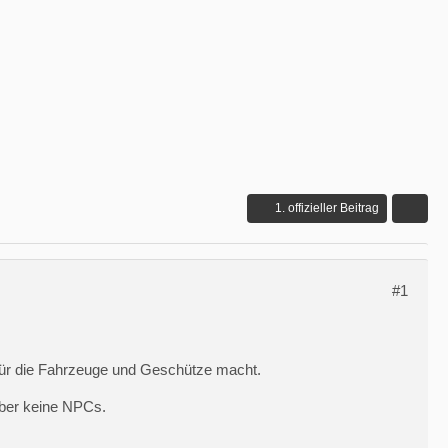
1. offizieller Beitrag
#1
r für die Fahrzeuge und Geschütze macht.
aber keine NPCs.